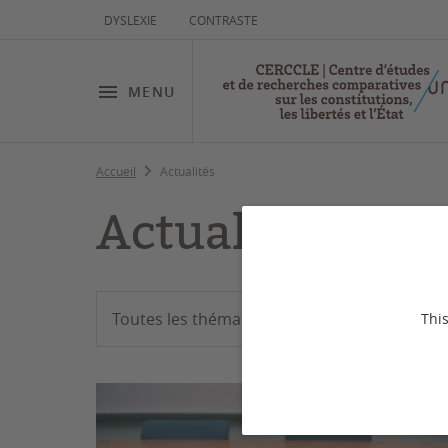
DYSLEXIE
CONTRASTE
MENU
Accueil
Actualités
Actualités
Filtrer
Toutes les thématiques
This