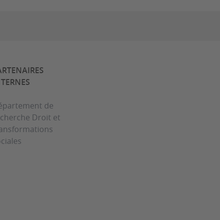
ARTENAIRES
NTERNES
épartement de
cherche Droit et
ransformations
ciales