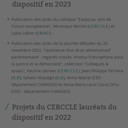
dispositif en 2023
Publication des actes du colloque "Eau(x) au sein de
l’Union européenne", Véronique Bertile (
CERCCLE
) et
Lydia Lebon (
CRDEI
)
;
Publication des actes de la journée d’études du 25
novembre 2022, "L’existence d’un droit administratif
parlementaire : regards croisés, Institut francophone pour
la justice et la démocratie", collection "Colloques &
essais", Pauline Gervier (
CERCCLE
), Jean-Philippe Ferreira
(
ILD
), Sylvain Niquège (
ILD
), Anna Neyrat (CED -
département CHANGES) et Anna-Maria Lecis Cocco Ortu
(CED - département CHANGES).
Projets du CERCCLE lauréats du
dispositif en 2022