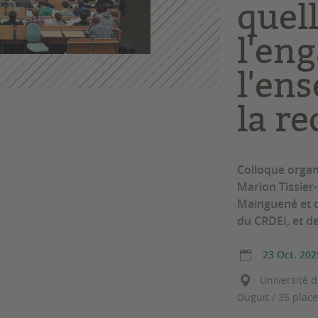
quel
l'en
l'en
la re
Colloque organi
Marion Tissier-
Mainguené et 
du CRDEI, et de
23 Oct. 202
Université d
Duguit / 35 plac