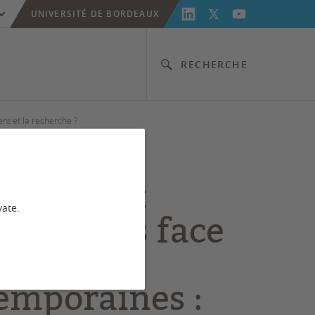
UNIVERSITÉ DE BORDEAUX
RECHERCHE
nt et la recherche ?
ersités et
vate.
rsitaires face
pressions
emporaines :