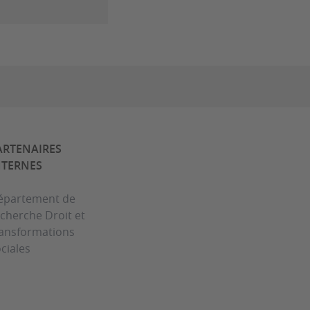
ARTENAIRES
NTERNES
épartement de
cherche Droit et
ransformations
ciales