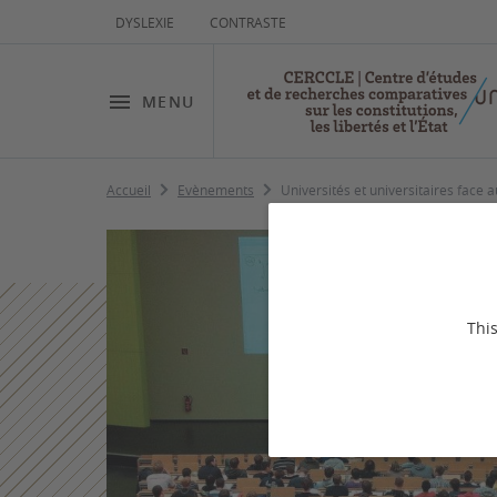
DYSLEXIE
CONTRASTE
MENU
Accueil
Evènements
Universités et universitaires face
This