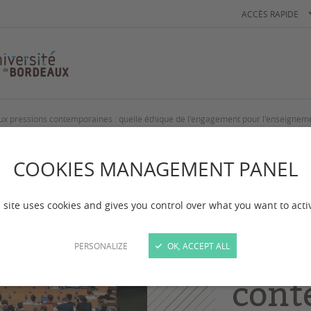
ACCÈS RAPIDE
 aux pressions contemporaines : quelle éthique de l'engagement pour l'enseigneme
Colloques
COOKIES MANAGEMENT PANEL
Univ
 site uses cookies and gives you control over what you want to acti
unive
aux 
PERSONALIZE
OK, ACCEPT ALL
cont