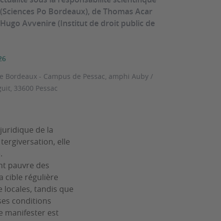
(Sciences Po Bordeaux), de Thomas Acar
Hugo Avvenire (Institut de droit public de
26
de Bordeaux - Campus de Pessac, amphi Auby /
uit, 33600 Pessac
 juridique de la
ergiversation, elle
.
ent pauvre des
 cible régulière
 locales, tandis que
ses conditions
de manifester est