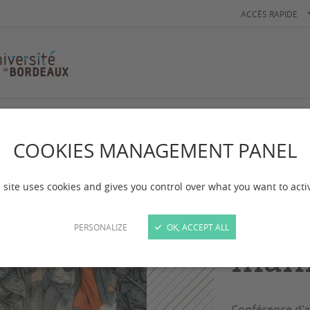
ACCÈS RAPIDE
r
COOKIES MANAGEMENT PANEL
Conférence
Mena
 site uses cookies and gives you control over what you want to acti
liber
PERSONALIZE
OK, ACCEPT ALL
mani
Conférence d'ac