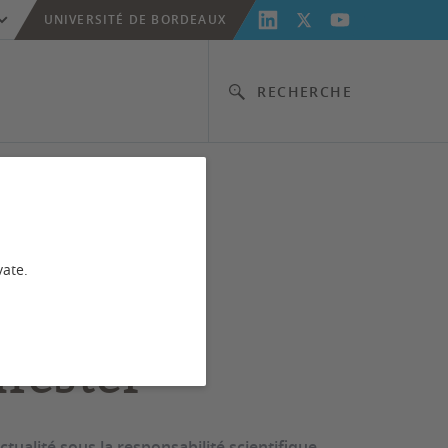
UNIVERSITÉ DE BORDEAUX
RECHERCHE
ce sur la
vate.
té de
fester
tualité sous la responsabilité scientifique