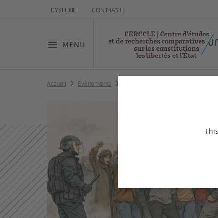
DYSLEXIE
CONTRASTE
MENU
Accueil
Evènements
Menace sur la liberté de manifeste
This