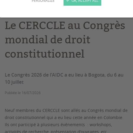
PERSONALIZE
OK, ACCEPT ALL
Congrès
Le CERCCLE au Congrès
mondial de droit
constitutionnel
Le Congrès 2026 de l'AIDC a eu lieu à Bogota, du 6 au
10 juillet
Publiée le
16/07/2026
Neuf membres du CERCCLE sont allés au Congrès mondial de
droit constitutionnel qui a eu lieu cette année en Colombie.
Ils ont participé à plusieurs événements : workshops,
activités de recherche, présentation d'ouvrages, etc.