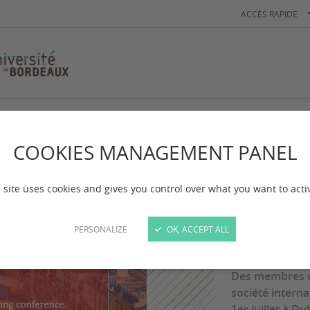
ACCÈS RAPIDE
COOKIES MANAGEMENT PANEL
Congrès
ICON
 site uses cookies and gives you control over what you want to acti
Conf
PERSONALIZE
OK, ACCEPT ALL
Des membres d
société interna
1er juillet à Du