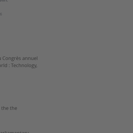
26
u Congrès annuel
rld : Technology,
 the the