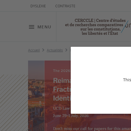
DYSLEXIE
CONTRASTE
MENU
Accueil
Actualités
ICON·S annual Conference
This