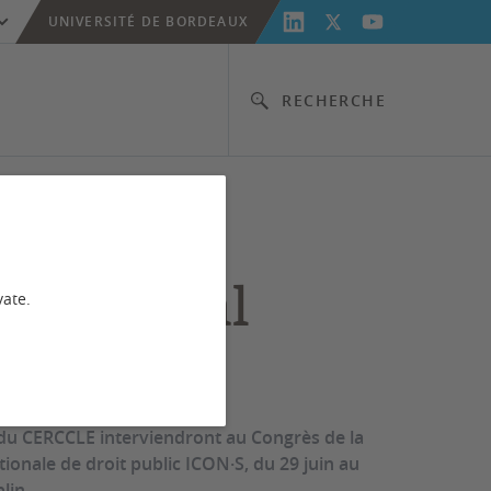
UNIVERSITÉ DE BORDEAUX
RECHERCHE
·S annual
vate.
erence
u CERCCLE interviendront au Congrès de la
tionale de droit public ICON·S, du 29 juin au
blin.