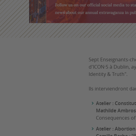
Sept Enseignants-ch
d'ICON·S à Dublin, a
Identity & Truth".
Ils interviendront da
Atelier : Constit
Mathilde Ambros
Consequences of 
Atelier : Abortio