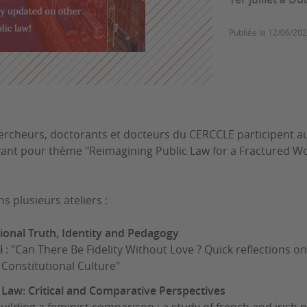
Publiée le
12/06/20
ercheurs, doctorants et docteurs du CERCCLE participent a
yant pour thème "Reimagining Public Law for a Fractured Wo
ns plusieurs ateliers :
utional Truth, Identity and Pedagogy
i
: "Can There Be Fidelity Without Love ? Quick reflections on
Constitutional Culture"
n Law: Critical and Comparative Perspectives