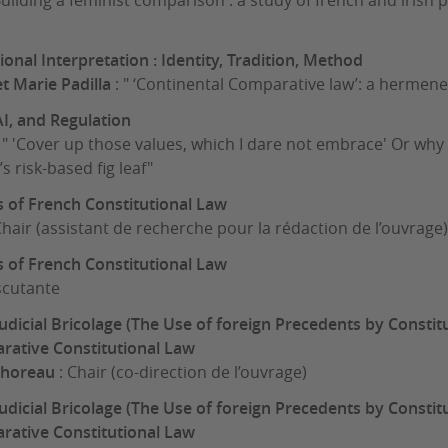
Building a feminist comparison : a study of french and irish
tional Interpretation : Identity, Tradition, Method
t Marie Padilla
: " ‘Continental Comparative law’: a hermeneu
AI, and Regulation
: " 'Cover up those values, which I dare not embrace' Or wh
s risk-based fig leaf"
les of French Constitutional Law
Chair (assistant de recherche pour la rédaction de l’ouvrage)
les of French Constitutional Law
scutante
Judicial Bricolage (The Use of foreign Precedents by Constit
ative Constitutional Law
thoreau
: Chair (co-direction de l’ouvrage)
Judicial Bricolage (The Use of foreign Precedents by Constit
ative Constitutional Law