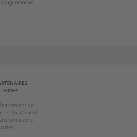
e Management of
ARTENAIRES
NTERNES
épartement de
cherche Droit et
ransformations
ciales