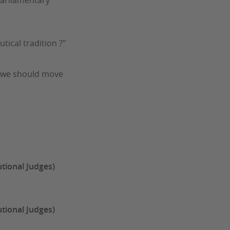
 parliamentary
tical tradition ?"
y we should move
utional Judges)
utional Judges)