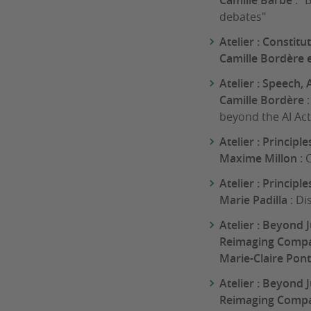
Camille Barbe
: "
debates"
Atelier : Constitu
Camille Bordère e
Atelier : Speech, 
Camille Bordère
beyond the AI Act’
Atelier : Princip
Maxime Millon
: 
Atelier : Princip
Marie Padilla
: Di
Atelier : Beyond 
Reimaging Compar
Marie-Claire Pon
Atelier : Beyond 
Reimaging Compar