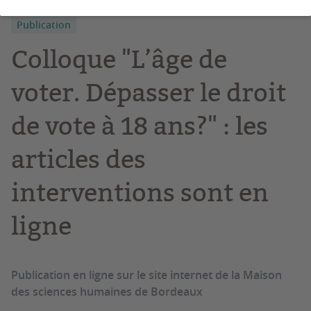
Publication
Colloque "L’âge de
voter. Dépasser le droit
de vote à 18 ans?" : les
articles des
interventions sont en
ligne
Publication en ligne sur le site internet de la Maison
des sciences humaines de Bordeaux