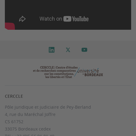
CERCCLE
Pôle juridique et judiciaire de Pey-Berland
4, rue du Maréchal Joffre
CS 61752
33075 Bordeaux cedex