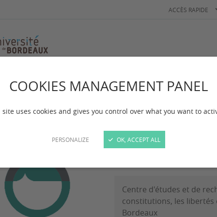
ACCÈS RAPIDE
COOKIES MANAGEMENT PANEL
s associés
Lamare Marine
mare Marine
 site uses cookies and gives you control over what you want to acti
PERSONALIZE
OK, ACCEPT ALL
Docteure en droit de l'ho
Centre d'études et de rec
constitutions, les libertés
Bordeaux