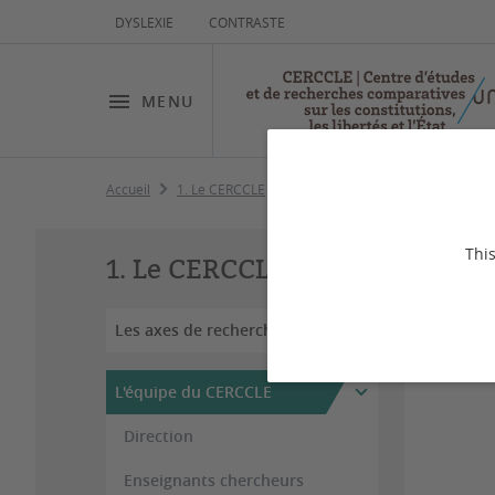
DYSLEXIE
CONTRASTE
MENU
Accueil
1. Le CERCCLE
L'équipe du CERCCLE
Membre
La
This
1. Le CERCCLE
Les axes de recherche
L'équipe du CERCCLE
Direction
Enseignants chercheurs