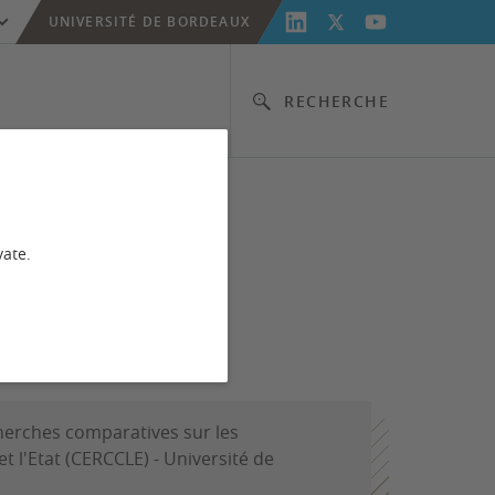
UNIVERSITÉ DE BORDEAUX
RECHERCHE
vate.
mme
herches comparatives sur les
 et l'Etat (CERCCLE) - Université de