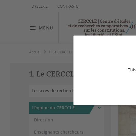
DYSLEXIE
CONTRASTE
MENU
Accueil
1. Le CERCCLE
L'équipe du CERCCLE
Doctora
Ba
This
1. Le CERCCLE
Les axes de recherche
L'équipe du CERCCLE
Direction
Enseignants chercheurs