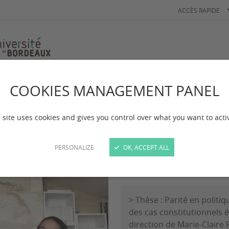
ACCÈS RAPIDE
COOKIES MANAGEMENT PANEL
nts
Barbe Camille
rbe Camille
 site uses cookies and gives you control over what you want to acti
PERSONALIZE
OK, ACCEPT ALL
Doctorante
> Thèse : Parité en politi
des cas constitutionnels ét
direction de Marie-Claire