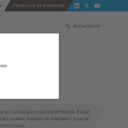
UNIVERSITÉ DE BORDEAUX
RECHERCHE
vate.
que et constitutionnalisme féministe. Étude
ats-uniens, français et irlandais / Sous la
 Ponthoreau.