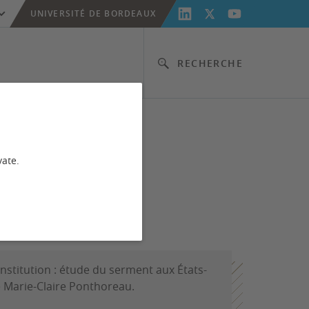
UNIVERSITÉ DE BORDEAUX
RECHERCHE
vate.
Constitution : étude du serment aux États-
e Marie-Claire Ponthoreau.