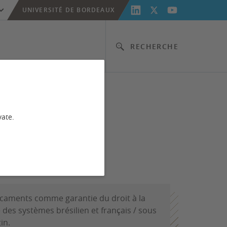
UNIVERSITÉ DE BORDEAUX
RECHERCHE
e
vate.
icaments comme garantie du droit à la
des systèmes brésilien et français / sous
in.