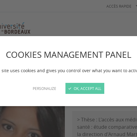
ACCÈS RAPIDE
COOKIES MANAGEMENT PANEL
rs
Da Rocha Lemos Aline
 Rocha Lemos Alin
 site uses cookies and gives you control over what you want to acti
PERSONALIZE
OK, ACCEPT ALL
Docteure
> Thèse : L'accès aux méd
santé : étude comparative 
la direction d'Arnaud Mart