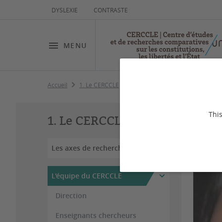
DYSLEXIE
CONTRASTE
MENU
Accueil
1. Le CERCCLE
L'équipe du CERCCLE
Docteu
Da
This
1. Le CERCCLE
Les axes de recherche
L'équipe du CERCCLE
Direction
Enseignants chercheurs